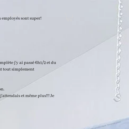
”
À propos
des employés sont super!
plète j’y ai passé 6h1/2 et du
est tout simplement
”
on.
 j’attendais et même plus!!! Je