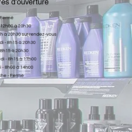
es d'ouverture
- Fermé
- 12h00 à 20h30
 à 20h30 sur rendez-vous
di - 8h15 à 20h30
- 8h15 à 20h30
di - 8h15 à 17h00
 - 8h00 à 14h00
he - Fermé