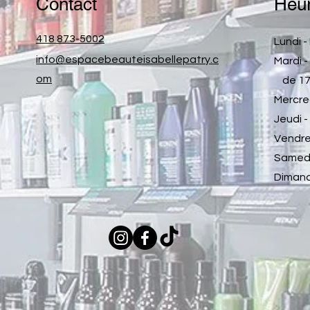
Contact
Heur
418 873-5002
Lundi 
info@espacebeauteisabellepatry.c
Mardi 
om
de 17h
Mercre
Jeudi 
Vendre
Samedi
Dimanc