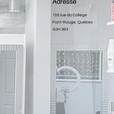
Adresse
155 rue du Collège
Pont-Rouge, Québec
G3H 3B3