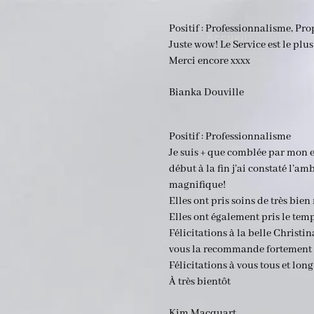
“
Positif : Professionnalisme, Pro
Accueil
Ch
Juste wow! Le Service est le plus
Merci encore xxxx
Bianka Douville
Positif : Professionnalisme
Je suis + que comblée par mon e
début à la fin j’ai constaté l’a
“
magnifique!
Elles ont pris soins de très bie
Elles ont également pris le te
Félicitations à la belle Christin
vous la recommande fortement
Félicitations à vous tous et long
À très bientôt
Kim Macquart