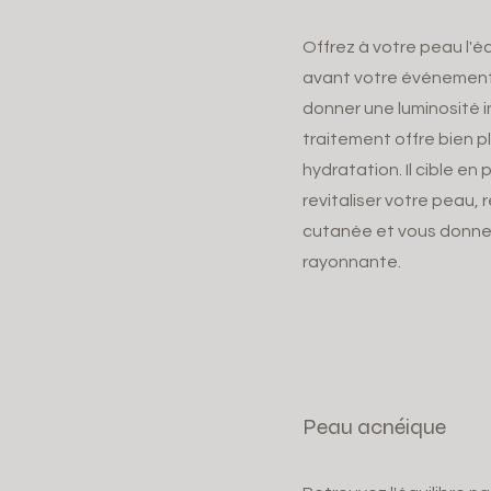
Offrez à votre peau l'éc
avant votre événement
donner une luminosité 
traitement offre bien p
hydratation. Il cible en
revitaliser votre peau, 
cutanée et vous donn
rayonnante.
Peau acnéique