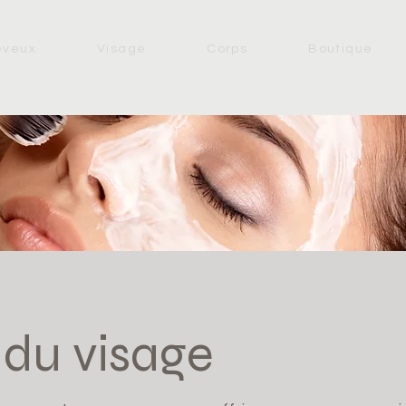
eveux
Visage
Corps
Boutique
 du visage