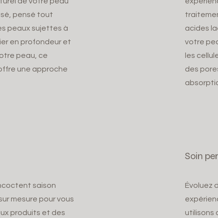
aturel de votre peau
expérienc
isé, pensé tout
traitemen
es peaux sujettes à
acides la
fier en profondeur et
votre pe
votre peau, ce
les cellu
offre une approche
des pores
absorpti
Soin pe
ncoctent saison
Évoluez d
 sur mesure pour vous
expérien
ux produits et des
utilisons