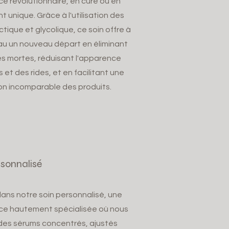
e révolutionnaire, en cure ou en
t unique. Grâce à l'utilisation des
ctique et glycolique, ce soin offre à
au un nouveau départ en éliminant
les mortes, réduisant l'apparence
 et des rides, et en facilitant une
on incomparable des produits.
rsonnalisé
ans notre soin personnalisé, une
ce hautement spécialisée où nous
 des sérums concentrés, ajustés