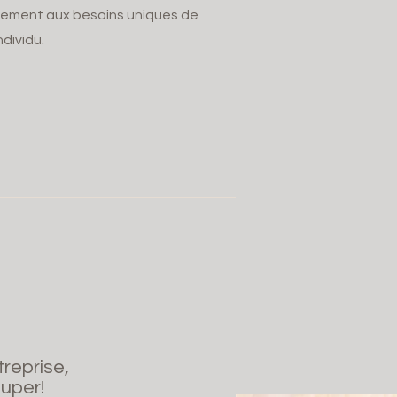
uement aux besoins uniques de
dividu.
treprise,
super!