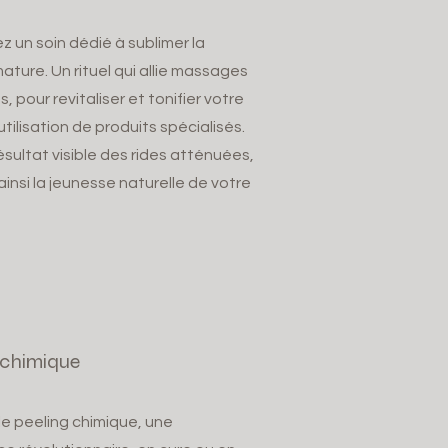
 un soin dédié à sublimer la
ture. Un rituel qui allie massages
, pour revitaliser et tonifier votre
'utilisation de produits spécialisés.
ésultat visible des rides atténuées,
ainsi la jeunesse naturelle de votre
 chimique
le peeling chimique, une