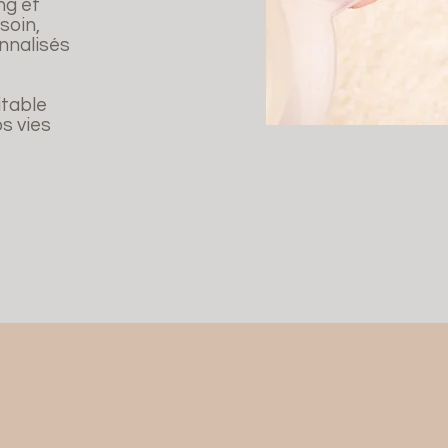
ng et
soin,
onnalisés
itable
s vies