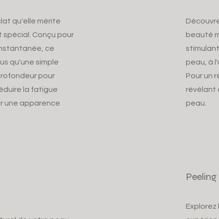
lat qu'elle mérite
Découvrez
 spécial. Conçu pour
beauté ma
instantanée, ce
stimulants
lus qu'une simple
peau, à l
 profondeur pour
Pour un r
réduire la fatigue
révélant 
er une apparence
peau.
Peeling
Explorez 