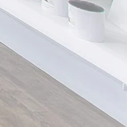
extrait de fruit de Musa Sapientum
(banane), extrait de feuille
d'Origanum Vulgare, extrait de fruit
de Morinda Citrifolia, extrait de racine
d'Arctium Lappa, copolymère PEG-
8/SMDI, hyaluronate de sodium,
sérinate de myristyle palmitoyl,
polyacrylate de sodium,
hydroxyhydrocinnamate de tétra-di-
t-butyle de pentaérythrityle, biotine,
phénoxyéthanol, chlorphénésine,
acide benzoïque, sorbate de
potassium, benzoate de sodium,
fragrance (parfum), hexyl cinnamal,
limonène, citral