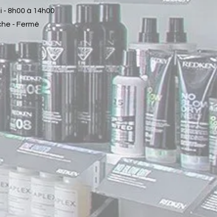
dimaléate, oxyde de
 - 8h00 à 14h00
cocamidopropylamine, laureth
he - Fermé
sulfosuccinate disodique, distéarate
de glycol, glutamate de cocoyl de
sodium, méthylgluceth-20,
copolymère d'acrylates, dioléate de
méthylglucose PEG-120,
amodiméthicone, acide citrique,
laurylsulfoacétate de sodium,
polyquaternium-10,
éthylhexylglycérine, copolymère de
divinyldiméthicone/diméthicone,
polyquaternium-11, disuccinate
d'éthylènediamine trisodique,
chlorure de guar
hydroxypropyltrimonium, C11-15
Alketh-7, Laureth-9, glycérine,
Trideceth-12, C12-13 Alketh-23, C12-
13 Alketh-3, panthénol, acide