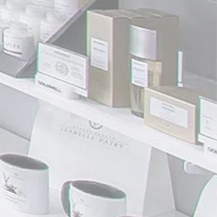
acétique, protéine végétale
hydrolysée PG-propyl silanetriol,
triphosphate pentasodique, glyoxal,
hydroxyde de sodium, huile de graines
d'Helianthus Annuus (tournesol), EDTA
disodique, tocophérol, huile de noyau
de Prunus Armeniaca (abricot), filtrat
de ferment d'huile de noyau de
Pseudozyma Epicola/Argania
Spinosa, filtrat d'extrait de ferment
d'huile de graines de Pseudozyma
Epicola/Camellia Sinensis,
Quaternium-95, propanediol, extrait
de graines d'Helianthus Annuus
(tournesol), PEG-8, extrait de fruit
d'Euterpe Oleracea, extrait de Punica
Granatum, extrait de feuille de
Rosmarinus Officinalis (romarin),