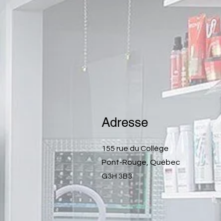
Adresse
155 rue du Collège
Pont-Rouge, Québec
G3H 3B3