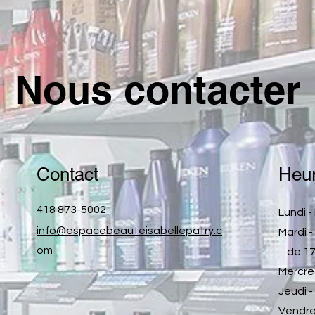
Nous contacter
Contact
Heur
418 873-5002
Lundi 
info@espacebeauteisabellepatry.c
Mardi 
om
de 17h
Mercre
Jeudi 
Vendre