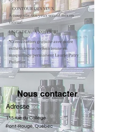
- CONTOUR DES YEUX
À coup sûr, vos yeux seront mis en
valeur!
UN CADEAU À S'OFFRIR!
*Consultation gratuite avec notre
esthéticienne, technicienne en
maquillage permanent Laurie Patry
Pelletier.
Nous contacter
Adresse
155 rue du Collège
Pont-Rouge, Québec