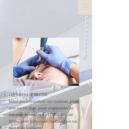
- LÈVRES LIP BLUSH
Idéal pour redéfinir un contour, pour
une correction, pour augmenter le
volume de vos lèvres ( l’illusion de
lèvres plus pulpeuses) naturel ou un
peu plus soutenu !