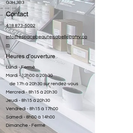
G3H 3B3
Contact
418 873-5002
info@espacebeauteisabellepatry.co
m
Heures d'ouverture
Lundi - Fermé
Mardi - 12h00 à 20h30
de 17h à 20h30 sur rendez-vous
Mercredi - 8h15 à 20h30
Jeudi - 8h15 à 20h30
Vendredi - 8h15 à 17h00
Samedi - 8h00 à 14h00
Dimanche - Fermé