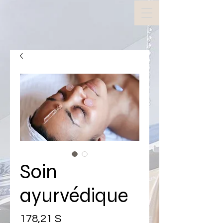
Soin
ayurvédique
Prix
178,21 $