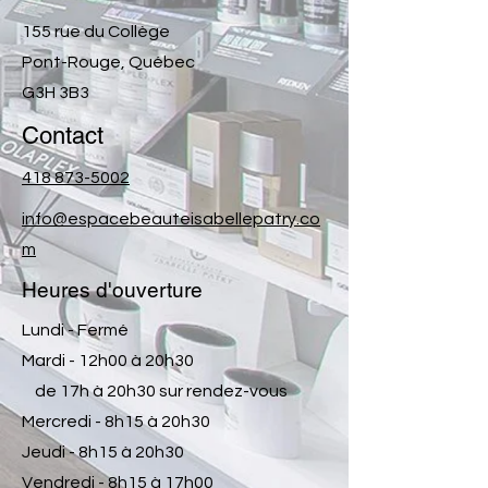
voyage des sens pour retrouver
155 rue du Collège
une sérénité, un bien-être global
Pont-Rouge, Québec
ainsi qu'un éclat de peau
G3H 3B3
rayonnant.
Contact
Offrez cette expérience à une
418 873-5002
personne chère ou bien à vous
même!
info@espacebeauteisabellepatry.co
m
178,21 $ avec taxes
Heures d'ouverture
Lundi - Fermé
Mardi - 12h00 à 20h30
de 17h à 20h30 sur rendez-vous
Mercredi - 8h15 à 20h30
Jeudi - 8h15 à 20h30
Vendredi - 8h15 à 17h00