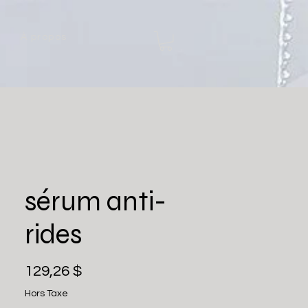
À propos
sérum anti-
rides
Prix
129,26 $
Hors Taxe