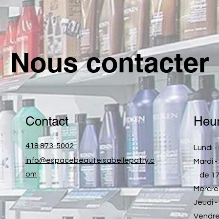
Nous contacter
Contact
Heur
418 873-5002
Lundi 
info@espacebeauteisabellepatry.c
Mardi 
om
de 17h
Mercre
Jeudi 
Vendre