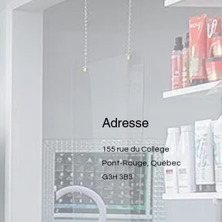
Adresse
155 rue du Collège
Pont-Rouge, Québec
G3H 3B3