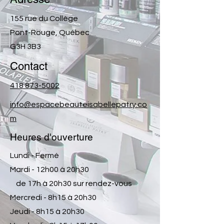
155 rue du Collège
Pont-Rouge, Québec
G3H 3B3
Contact
418 873-5002
info@espacebeauteisabellepatry.co
m
Heures d'ouverture
Lundi - Fermé
Mardi - 12h00 à 20h30
de 17h à 20h30 sur rendez-vous
Mercredi - 8h15 à 20h30
Jeudi - 8h15 à 20h30