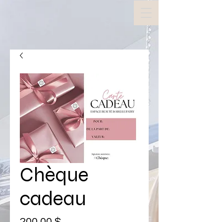
Chèque
cadeau
Prix
200,00 $