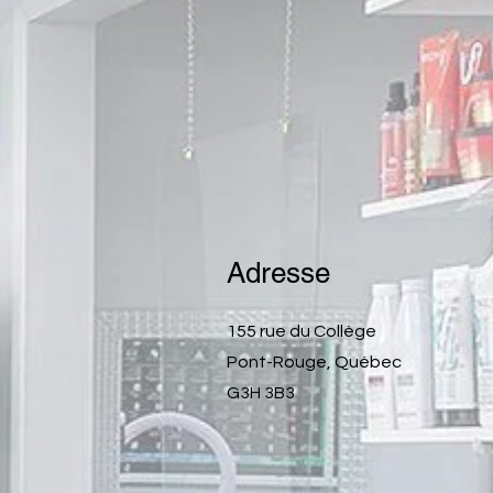
Adresse
155 rue du Collège
Pont-Rouge, Québec
G3H 3B3