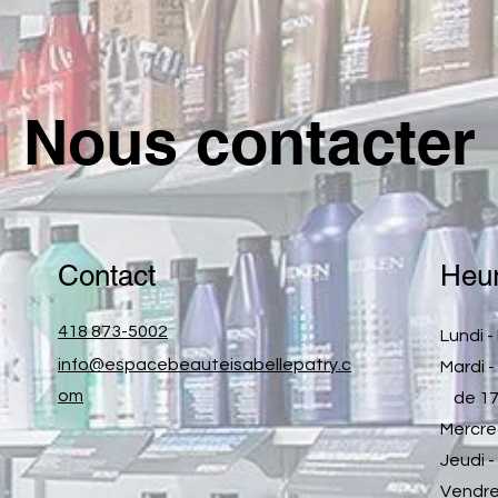
Nous contacter
Contact
Heur
418 873-5002
Lundi 
info@espacebeauteisabellepatry.c
Mardi 
om
de 17h
Mercre
Jeudi 
Vendre